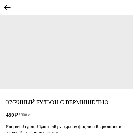
КУРИНЫЙ БУЛЬОН С ВЕРМИШЕЛЬЮ
450
₽
/
300 g
Наваристый куриный бульон с яйцом, куриным филе, яичной вермишелью и
зеленью. Аллергены: яйцо, курица