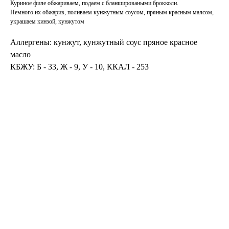
Куриное филе обжариваем, подаем с бланшироваными брокколи.
Немного их обжарив, поливаем кунжутным соусом, пряным красным малсом,
украшаем кинзой, кунжутом
Аллергены: кунжут, кунжутный соус пряное красное
масло
КБЖУ: Б - 33, Ж - 9, У - 10, ККАЛ - 253