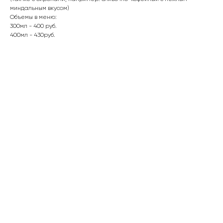
миндальным вкусом)
Объемы в меню:
300мл - 400 руб.
400мл - 430руб.