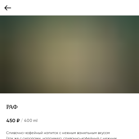
РАФ
450
₽
/
400 ml
Сливочно-кофейный напиток с нежным ванильным вкусом
(так же с сиропами, например: сливочно-кофейный с нежным