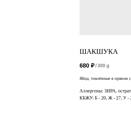
ШАКШУКА
680
₽
/
300 g
Яйца, томлённые в пряном со
Аллергены: ЗИРА, острат
КБЖУ: Б - 20, Ж - 27, У -